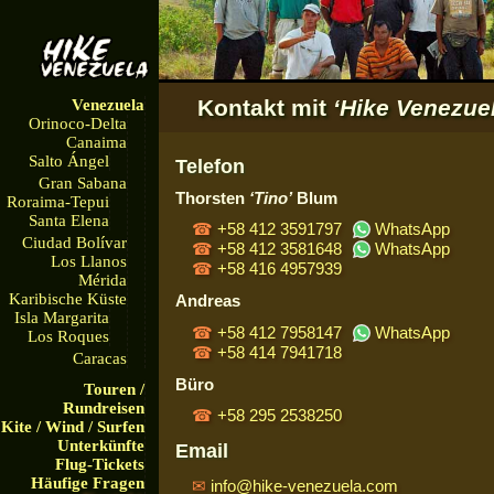
Kontakt mit
‘Hike Venezue
Venezuela
Orinoco-Delta
Canaima
Salto Ángel
Telefon
Gran Sabana
Thorsten
‘Tino’
Blum
Roraima-Tepui
Santa Elena
+58 412 3591797
WhatsApp
Ciudad Bolívar
+58 412 3581648
WhatsApp
Los Llanos
+58 416 4957939
Mérida
Karibische Küste
Andreas
Isla Margarita
+58 412 7958147
WhatsApp
Los Roques
+58 414 7941718
Caracas
Büro
Touren /
Rundreisen
+58 295 2538250
Kite / Wind / Surfen
Unterkünfte
Email
Flug-Tickets
Häufige Fragen
info@hike-venezuela.com