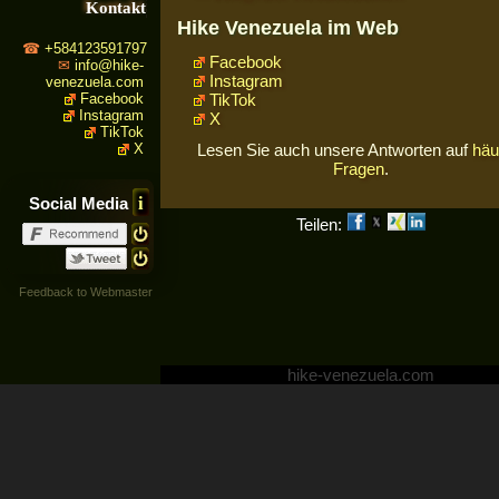
Kontakt
Hike Venezuela im Web
+584123591797
Facebook
info@hike-
Instagram
venezuela.com
Facebook
TikTok
Instagram
X
TikTok
X
Lesen Sie auch unsere Antworten auf
häu
Fragen
.
i
Social Media
Teilen:
Feedback to Webmaster
hike-venezuela.com